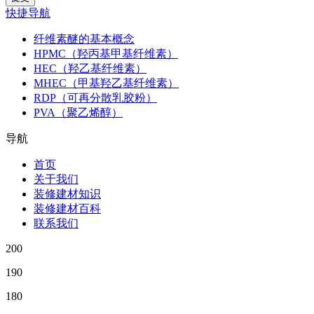
快捷导航
纤维素醚的基本概念
HPMC（羟丙基甲基纤维素）
HEC（羟乙基纤维素）
MHEC（甲基羟乙基纤维素）
RDP（可再分散乳胶粉）
PVA（聚乙烯醇）
导航
首页
关于我们
装修建材知识
装修建材百科
联系我们
200
190
180