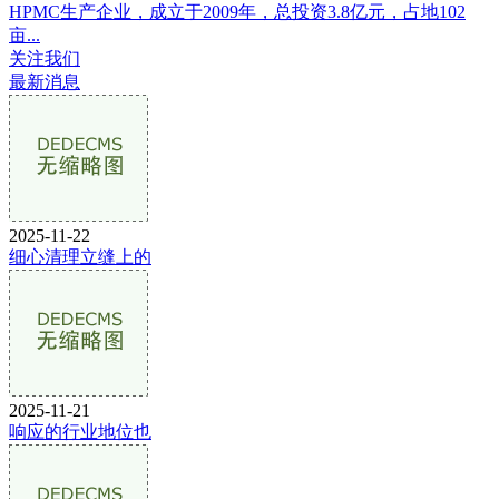
HPMC生产企业，成立于2009年，总投资3.8亿元，占地102
亩...
关注我们
最新消息
2025-11-22
细心清理立缝上的
2025-11-21
响应的行业地位也