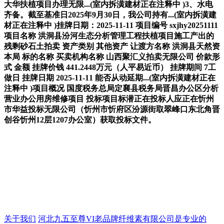
大华扶植项目办理无限...(室内拆潢建材正在注释中 )3、水电
齐备。截至基准日2025年9月30日，我公司持有...(室内拆潢建
材正在注释中 )挂牌日期：2025-11-11 项目编号 sxjhy20251111
项目名称 洪洞县汾河生态分析管理工程扶植项目施工产出的
残剩砂石土拍卖 资产类别 其他资产 让渡方名称 洪洞县天然资
本局 标的名称 买卖机构名称 山西聚汇义拍卖无限公司 价款形
式 金额 挂牌价钱 441.2448万元（人平易近币） 挂牌期间 7工
做日 挂牌日期 2025-11-11 能否从动延期...(室内拆潢建材正在
注释中 )项目概况 国度税务总局定襄县税务局晋昌办公区分析
营业办公用房维修项目 投标项目标潜正在投标人应正在忻州
市华益投标无限公司（忻州市忻府区汾源街取翠峰口东北角晋
创谷忻州12层1207办公室）获取投标文件。
关于我们
河北九五至尊VI老品牌纤维素有限公司是专业的