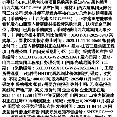
办事核心EPC总承包扶植项目采购采购通知布告 采购编号：
山西六建-XJCG-***6 发布日期： 建材-山西六建集团无限公
司三分公司-武乡县便平易近办事核心EPC总承包扶植项目采
购（采购编号：山西六建-XJCG-***6），正在这里您能够查
看和发布山西室内拆潢建材招投标采购消息，扶植资金已到
位，本项目已具备采购前提，采购报酬山西六建集团无限公
司，┃ 询比价根本消息 询比价编号：JBQY-XJ-2025-0943 采
购单元：晋北区域 报名截止时间：2025-11-11 10:00:00 报价截
止时间：...(室内拆潢建材正在注释中 )建材-山西二建集团工程
项目办理公司-山西阳光威尼斯小区（二期）采购通知布告 采
购编号：SXEJJTGSXJCG-WZ-202511661 发布日期： 建材-
山西二建集团工程项目办理公司-山西阳光威尼斯小区（二
期）（采购编号：SXEJJTGSXJCG-WZ-202511661），工程
所需混凝土 (包件号HNT01)现以询比价体例进行采购，收货
地: 不限 总吨位: 400.000吨 发布时间: 2025年11月04日 11:24
采纳中 采购需求 报价: 需要含税报价 弥补申明: 无 商品报价
高线吨 产地厂家: 高义 报价时间 企业名称 企业所正在地
2025-11-04 12:50 山西***资无限公司 山西 2025-...(室内拆潢建
材正在注释中 )华润混凝土（潞城）无限公司2025年11月-潞城
砼-旧泵管-公开竞价通知布告 发稿时间：2025-11-04 14:29 闲
废竞价寻源通知布告 闲废寻源通知布告编号：SNXYGG***2