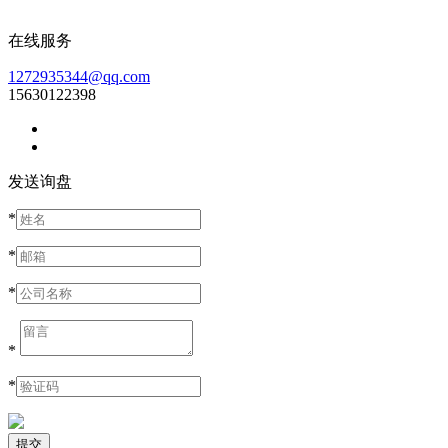
在线服务
1272935344@qq.com
15630122398
发送询盘
*
*
*
*
*