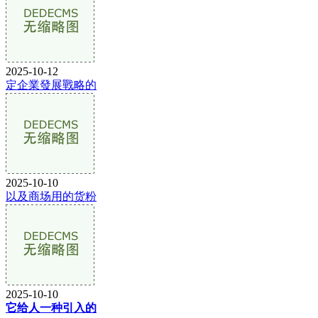
2025-10-12
定企業發展戰略的
2025-10-10
以及商场用的货粉
2025-10-10
它给人一种引入的