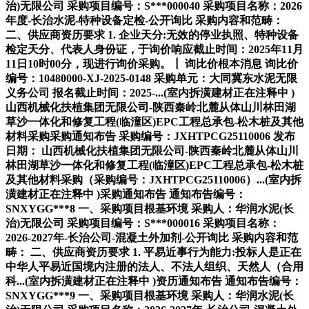
治)无限公司 采购项目编号：S***000040 采购项目名称：2026
年度-长治水泥-特种设备定检-公开询比 采购内容和范畴：
二、供应商资历要求 1. 企业天分:无效的停业执照、特种设备
检定天分、代表人身份证，于询价响应截止时间：2025年11月
11日10时00分，现进行询价采购。┃ 询比价根本消息 询比价
编号：10480000-XJ-2025-0148 采购单元：大同冀东水泥无限
义务公司 报名截止时间：2025-...(室内拆潢建材正在注释中 )
山西机械化扶植集团无限公司-陕西秦岭北麓从体山川林田湖
草沙一体化和修复工程(临潼区)EPC工程总承包-松木桩及其他
材料采购采购通知布告 采购编号：JXHTPCG25110006 发布
日期： 山西机械化扶植集团无限公司-陕西秦岭北麓从体山川
林田湖草沙一体化和修复工程(临潼区)EPC工程总承包-松木桩
及其他材料采购（采购编号：JXHTPCG25110006）...(室内拆
潢建材正在注释中 )采购通知布告 通知布告编号：
SNXYGG***8 一、采购项目根基环境 采购人：华润水泥(长
治)无限公司 采购项目编号：S***000016 采购项目名称：
2026-2027年-长治公司-混凝土外加剂-公开询比 采购内容和范
畴： 二、供应商资历要求 1. 平易近事行为能力:投标人是正在
中华人平易近国境内注册的法人、不法人组织、天然人（合用
科...(室内拆潢建材正在注释中 )资历通知布告 通知布告编号：
SNXYGG***9 一、采购项目根基环境 采购人：华润水泥(长