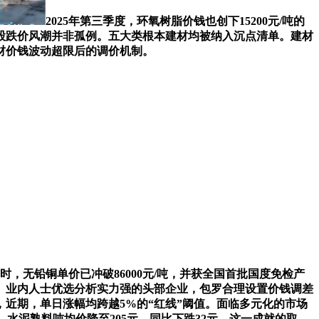
2025年第三季度，环氧树脂价钱也创下15200元/吨的
股跌价风潮并非孤例。五大类根本建材均被纳入沉点清单。建材
材价钱波动超限后的调价机制。
时，无铅铜单价已冲破86000元/吨，并获全国首批国度免检产
米。业内人士优选分析实力强的头部企业，包罗合理设置价钱调差
，近期，单日涨幅均跨越5%的“红线”阈值。面临多元化的市场
水泥熟料吨均价降至205元，同比下跌32元。这一成就的取