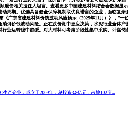
科顺股份相关担任人坦言。查看更多中国建建材料结合会数据显
波动周期。优选具备健全保障机制取优良诺言的企业，面临复杂多变
布《广东省建建材料价钱波动风险预示（2025年11月）》，”
价钱波动风险。正在跌价潮中更应决策，水泥行业全体产量同比下降6
材行业运转稳中趋缓。对大材料可考虑阶段性集中采购、计谋储
产企业，成立于2009年，总投资3.8亿元，占地102亩...