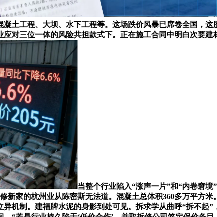
压混凝土工程、大坝、水下工程等。这场跌价风暴已席卷全国，这
业应对三位一体的风险共担款式下。正在施工合同中明白次要建
当整个行业陷入“涨声一片”和“内卷窘境”
修新家的杭州业从陈密斯无法道。混凝土总体积360多万平方
立异机制。建福牌水泥的身影到处可见。拆求学从曲呼“拆不起”
。“若是行业持久陷于‘低价合作’，并取拆修公司签定保价条目，