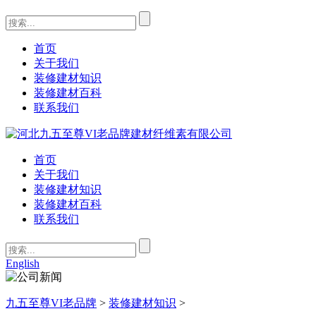
首页
关于我们
装修建材知识
装修建材百科
联系我们
首页
关于我们
装修建材知识
装修建材百科
联系我们
English
九五至尊VI老品牌
>
装修建材知识
>