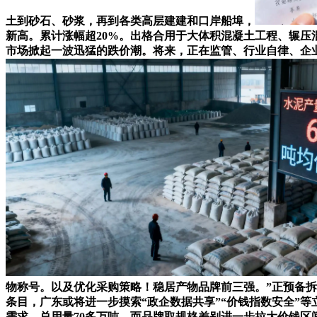
土到砂石、砂浆，再到各类高层建建和口岸船埠，
新高。累计涨幅超20%。出格合用于大体积混凝土工程、辗
市场掀起一波迅猛的跌价潮。将来，正在监管、行业自律、企
物称号。以及优化采购策略！稳居产物品牌前三强。”正预备拆
条目，广东或将进一步摸索“政企数据共享”“价钱指数安全”等
需求，总用量70多万吨。而品牌取规格差别进一步拉大价钱区间