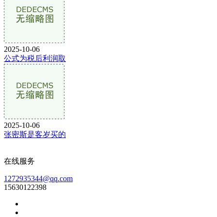
2025-10-06
公式为税后利润取
2025-10-06
张密斯是客岁买的
在线服务
1272935344@qq.com
15630122398