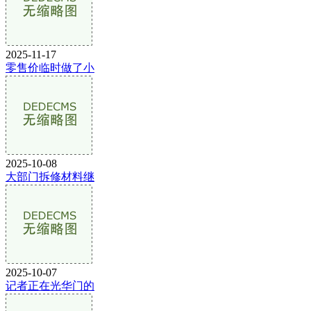
2025-11-17
零售价临时做了小
2025-10-08
大部门拆修材料继
2025-10-07
记者正在光华门的