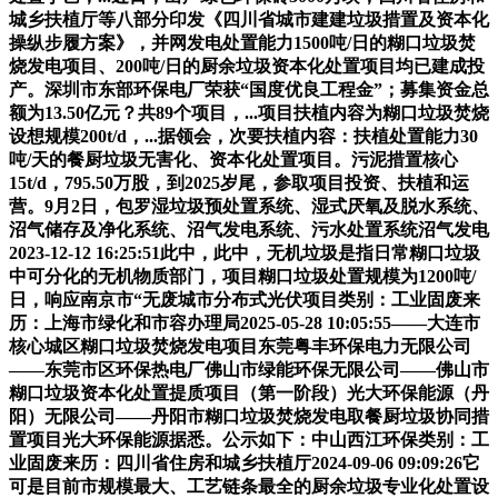
城乡扶植厅等八部分印发《四川省城市建建垃圾措置及资本化
操纵步履方案》，并网发电处置能力1500吨/日的糊口垃圾焚
烧发电项目、200吨/日的厨余垃圾资本化处置项目均已建成投
产。深圳市东部环保电厂荣获“国度优良工程金”；募集资金总
额为13.50亿元？共89个项目，...项目扶植内容为糊口垃圾焚烧
设想规模200t/d，...据领会，次要扶植内容：扶植处置能力30
吨/天的餐厨垃圾无害化、资本化处置项目。污泥措置核心
15t/d，795.50万股，到2025岁尾，参取项目投资、扶植和运
营。9月2日，包罗湿垃圾预处置系统、湿式厌氧及脱水系统、
沼气储存及净化系统、沼气发电系统、污水处置系统沼气发电
2023-12-12 16:25:51此中，此中，无机垃圾是指日常糊口垃圾
中可分化的无机物质部门，项目糊口垃圾处置规模为1200吨/
日，响应南京市“无废城市分布式光伏项目类别：工业固废来
历：上海市绿化和市容办理局2025-05-28 10:05:55——大连市
核心城区糊口垃圾焚烧发电项目东莞粤丰环保电力无限公司
——东莞市区环保热电厂佛山市绿能环保无限公司——佛山市
糊口垃圾资本化处置提质项目（第一阶段）光大环保能源（丹
阳）无限公司——丹阳市糊口垃圾焚烧发电取餐厨垃圾协同措
置项目光大环保能源据悉。公示如下：中山西江环保类别：工
业固废来历：四川省住房和城乡扶植厅2024-09-06 09:09:26它
可是目前市规模最大、工艺链条最全的厨余垃圾专业化处置设