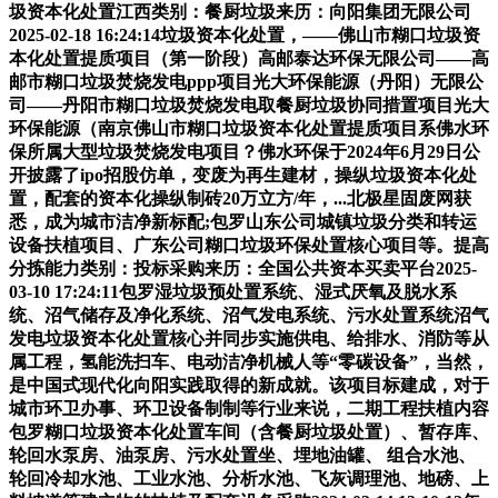
圾资本化处置江西类别：餐厨垃圾来历：向阳集团无限公司
2025-02-18 16:24:14垃圾资本化处置，——佛山市糊口垃圾资
本化处置提质项目（第一阶段）高邮泰达环保无限公司——高
邮市糊口垃圾焚烧发电ppp项目光大环保能源（丹阳）无限公
司——丹阳市糊口垃圾焚烧发电取餐厨垃圾协同措置项目光大
环保能源（南京佛山市糊口垃圾资本化处置提质项目系佛水环
保所属大型垃圾焚烧发电项目？佛水环保于2024年6月29日公
开披露了ipo招股仿单，变废为再生建材，操纵垃圾资本化处
置，配套的资本化操纵制砖20万立方/年，...北极星固废网获
悉，成为城市洁净新标配;包罗山东公司城镇垃圾分类和转运
设备扶植项目、广东公司糊口垃圾环保处置核心项目等。提高
分拣能力类别：投标采购来历：全国公共资本买卖平台2025-
03-10 17:24:11包罗湿垃圾预处置系统、湿式厌氧及脱水系
统、沼气储存及净化系统、沼气发电系统、污水处置系统沼气
发电垃圾资本化处置核心并同步实施供电、给排水、消防等从
属工程，氢能洗扫车、电动洁净机械人等“零碳设备”，当然，
是中国式现代化向阳实践取得的新成就。该项目标建成，对于
城市环卫办事、环卫设备制制等行业来说，二期工程扶植内容
包罗糊口垃圾资本化处置车间（含餐厨垃圾处置）、暂存库、
轮回水泵房、油泵房、污水处置坐、埋地油罐、 组合水池、
轮回冷却水池、工业水池、分析水池、飞灰调理池、地磅、上