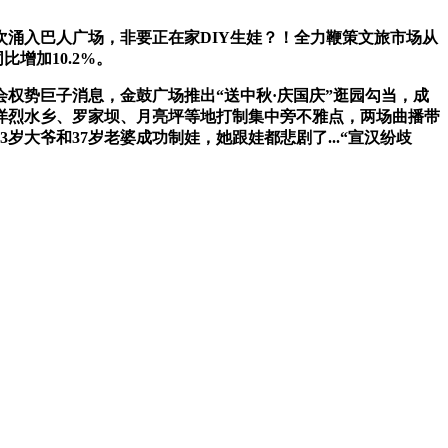
涌入巴人广场，非要正在家DIY生娃？！全力鞭策文旅市场从
增加10.2%。
权势巨子消息，金鼓广场推出“送中秋·庆国庆”逛园勾当，成
、洋烈水乡、罗家坝、月亮坪等地打制集中旁不雅点，两场曲播带
岁大爷和37岁老婆成功制娃，她跟娃都悲剧了...“宣汉纷歧