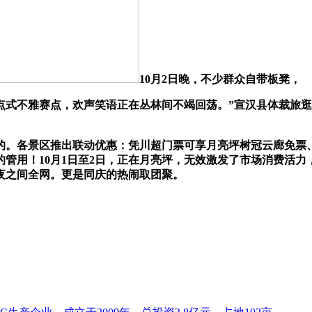
10月2日晚，不少群众自带板凳，
不雅赛点，欢声笑语正在丛林间不竭回荡。”宣汉县体裁旅逛局
各景区推出联动优惠：凭川超门票可享月亮坪树冠云廊免票、
管用！10月1日至2日，正在月亮坪，无效激发了市场消费活力，
夜之间全网。更是同庆的热闹取团聚。