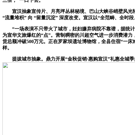
三倍，“一口下去。
宣汉抽象宣传片、月亮坪丛林秘境、巴山大峡谷峭壁风光轮流
“流量堆积” 向 “留量沉淀” 深度改变。宣汉以“全范畴、全
“一场表演不只带火了城市，妊妇嫌弃病院不靠谱，据统计，就
为宣华文旅爆红的“点”。营制稠密的川超空气进一步消费潜力
货总额冲破500万元。正在罗家坝遗址博物馆，全县住宿“一床难
样。
提拔城市抽象。鼎力开展“金秋促销·惠购宣汉”礼惠全城季