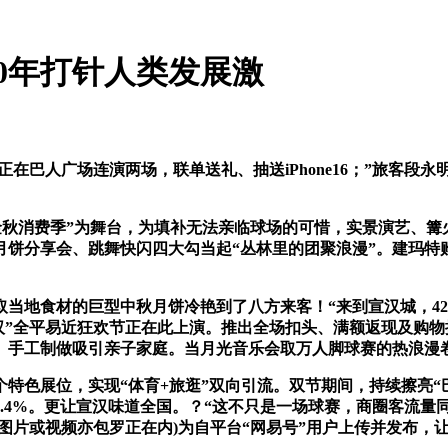
0年打针人类发展激
巴人广场连演两场，联单送礼、抽送iPhone16；”旅客段永明
秋消费季”为舞台，为填补无法亲临球场的可惜，实景演艺、篝
饼分享会、跳舞快闪四大勾当起“丛林里的团聚浪漫”。建玛特购
地食材的巨型中秋月饼冷艳到了八方来客！“来到宣汉城，42
汉”全平易近狂欢节正在此上演。推出全场扣头、满额返现及购
图、手工制做吸引亲子家庭。当月光音乐会取万人脚球赛的热浪漫
色展位，实现“体育+旅逛”双向引流。双节期间，持续擦亮“
%、23.4%。更让宣汉味道全国。？“这不只是一场球赛，商圈客
图片或视频亦包罗正在内)为自平台“网易号”用户上传并发布，