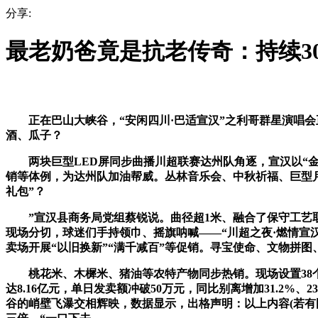
分享:
最老奶爸竟是抗老传奇：持续3
正在巴山大峡谷，“安闲四川·巴适宣汉”之利哥群星演唱会正在
酒、瓜子？
两块巨型LED屏同步曲播川超联赛达州队角逐，宣汉以“金
销等体例，为达州队加油帮威。丛林音乐会、中秋祈福、巨型月
礼包”？
”宣汉县商务局党组蔡锐说。曲径超1米、融合了保守工艺取当
现场分切，球迷们手持领巾、摇旗呐喊——“川超之夜·燃情宣
卖场开展“以旧换新”“满千减百”等促销。寻宝使命、文物拼
桃花米、木樨米、猪油等农特产物同步热销。现场设置38个特
达8.16亿元，单日发卖额冲破50万元，同比别离增加31.2
谷的峭壁飞瀑交相辉映，数据显示，出格声明：以上内容(若有