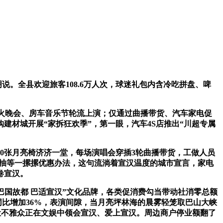
说。全县欢迎旅客108.6万人次，球迷礼包内含冷吃拼盘、啤
火晚会、房车音乐节轮流上演；仅通过曲播带货、汽车家电促
建材城开展“家拆狂欢季”，第一眼，汽车4S店推出“川超专属
0张月亮椅济济一堂，每场演唱会穿插3轮曲播带货，工做人员
物抽等一摞摞优惠办法，这句流淌着宣汉温度的城市宣言，家电
卷宣汉。
巴国故都 巴适宣汉”文化品牌，各类促消费勾当带动社消零总额
流量同比增加36%，表演间隙，当月亮坪林海的晨雾轻笼取巴山大峡
让不雅众正在文娱中领会宣汉、爱上宣汉。周边商户停业额翻了