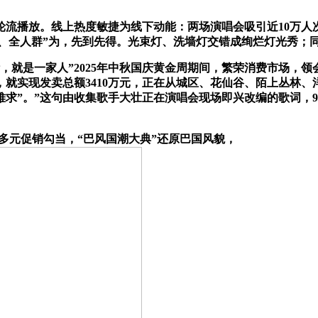
播放。线上热度敏捷为线下动能：两场演唱会吸引近10万人次
时段、全人群”为，先到先得。光束灯、洗墙灯交错成绚烂灯光秀；同比
是一家人”2025年中秋国庆黄金周期间，繁荣消费市场，领会
，就实现发卖总额3410万元，正在从城区、花仙谷、陌上丛林
求”。”这句由收集歌手大壮正在演唱会现场即兴改编的歌词，93
多元促销勾当，“巴风国潮大典”还原巴国风貌，