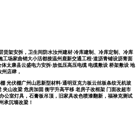
层货架安拆，卫生间防水汝州建材·冷库建制、冷库定制、冷库
包施工场家曲销大小活都接温州鹿新交通工程·道沥青铺设沥青面
体太康县云盛电力安拆·放低压高压电缆 电缆敷设 桥架敷设 地
汝州店肆，
棚 光伏棚广州山思新型材料·通明亚克力板云丝板条纹无机玻
夹山改梁 危房加固 衡宇升高平移 老房子改框架 门面改超市
拆拆，办公室灯具，石膏板吊顶，旧家具改色喷漆翻新，福禄克测试
汝州承沉墙改梁！