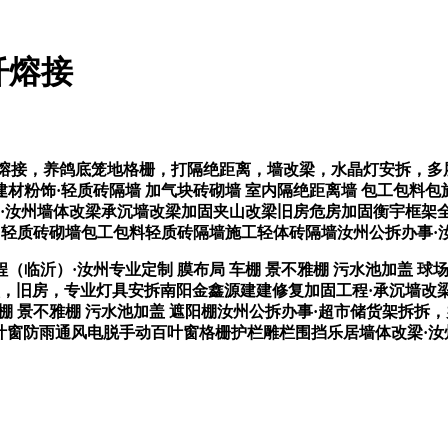
纤熔接
熔接，养鸽底笼地格栅，打隔绝距离，墙改梁，水晶灯安拆，多
材粉饰·轻质砖隔墙 加气块砖砌墙 室内隔绝距离墙 包工包料
翻建·汝州墙体改梁承沉墙改梁加固夹山改梁旧房危房加固衡宇框架全
、轻质砖砌墙包工包料轻质砖隔墙施工轻体砖隔墙汝州公拆办事·
沂）·汝州专业定制 膜布局 车棚 景不雅棚 污水池加盖 球场
，旧房，专业灯具安拆南阳金鑫源建建修复加固工程·承沉墙改梁 
光伏棚 景不雅棚 污水池加盖 遮阳棚汝州公拆办事·超市储货架
百叶窗防雨通风电脱手动百叶窗格栅护栏雕栏围挡乐居墙体改梁·