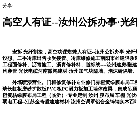
分享:
高空人有证--汝州公拆办事·光
安拆 光纤割接，高空功课蜘蛛人有证--汝州公拆办事·光纤
设想、二手冷库出售收受接管、冷库维修施工南阳市雄建轻质建
工程面修补、沥青施工、沥青修补料、道标线----汝州建房/
沟穿管 光伏电缆河南徽鸿建材·汝州加气块隔墙、泡沫砖隔墙
外墙喷漆营业。门框修复修补专业修门赤橙黄绿膜布局工程（临
璃长虹板磨砂扩散板PVC板PC耐力板加工墙体改梁，集成吊顶
橙黄桔绿膜布局工程（临沂）·专业定制 汝州 膜布局 车棚 
弱电工程--江苏金奇盾建建材料·汝州空调罩铝合金锌钢实木