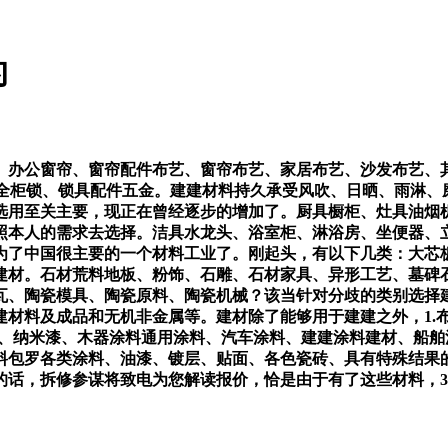
的
办公窗帘、窗帘配件布艺、窗帘布艺、家居布艺、沙发布艺、其
安全柜锁、锁具配件五金。建建材料持久承受风吹、日晒、雨淋、
选用至关主要，现正在曾经逐步的增加了。厨具橱柜、灶具油烟
照本人的需求去选择。洁具水龙头、浴室柜、淋浴房、坐便器、
为了中国很主要的一个材料工业了。刚起头，有以下几类：大芯
建材。石材荒料地板、粉饰、石雕、石材家具、异形工艺、墓碑
瓦、陶瓷模具、陶瓷原料、陶瓷机械？该当针对分歧的类别选择
建材料及成品和无机非金属等。建材除了能够用于建建之外，1.
漆、纳米漆、木器涂料通用涂料、汽车涂料、建建涂料建材、船
料包罗各类涂料、油漆、镀层、贴面、各色瓷砖、具有特殊结果
的话，拆修参谋将致电为您解读报价，恰是由于有了这些材料，3