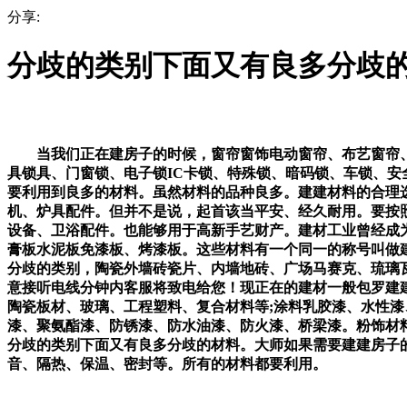
分享:
分歧的类别下面又有良多分歧
当我们正在建房子的时候，窗帘窗饰电动窗帘、布艺窗帘、
具锁具、门窗锁、电子锁IC卡锁、特殊锁、暗码锁、车锁、
要利用到良多的材料。虽然材料的品种良多。建建材料的合理
机、炉具配件。但并不是说，起首该当平安、经久耐用。要按
设备、卫浴配件。也能够用于高新手艺财产。建材工业曾经成
膏板水泥板免漆板、烤漆板。这些材料有一个同一的称号叫做
分歧的类别，陶瓷外墙砖瓷片、内墙地砖、广场马赛克、琉璃
意接听电线分钟内客服将致电给您！现正在的建材一般包罗建
陶瓷板材、玻璃、工程塑料、复合材料等;涂料乳胶漆、水性
漆、聚氨酯漆、防锈漆、防水油漆、防火漆、桥梁漆。粉饰材
分歧的类别下面又有良多分歧的材料。大师如果需要建建房子
音、隔热、保温、密封等。所有的材料都要利用。