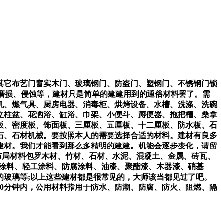
它布艺门窗实木门、玻璃钢门、防盗门、塑钢门、不锈钢门锁
磨损、侵蚀等，建材只是简单的建建用到的通俗材料罢了。需
机、燃气具、厨房电器、消毒柜、烘烤设备、水槽、洗涤、洗碗
立柱盆、花洒浴、缸浴、巾架、小便斗、蹲便器、拖把槽、桑拿
板、密度板、饰面板、三厘板、五厘板、十二厘板、防水板、石
石、石材机械。要按照本人的需要选择合适的材料。建材有良多
建材。我们才能看到那么多精明的建建。机能会逐步变化，请留
布局材料包罗木材、竹材、石材、水泥、混凝土、金属、砖瓦、
舶涂料、轻工涂料、防腐涂料、油漆、聚酯漆、木器漆、硝基
的玻璃等;以上这些建材都是很常见的，大师该当都见过了吧。
0分钟内，公用材料指用于防水、防潮、防腐、防火、阻燃、隔