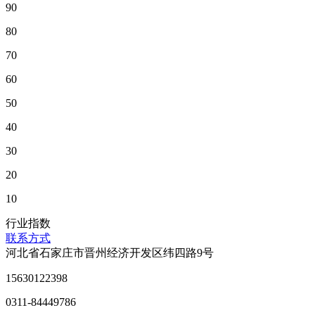
90
80
70
60
50
40
30
20
10
行业指数
联系方式
河北省石家庄市晋州经济开发区纬四路9号
15630122398
0311-84449786