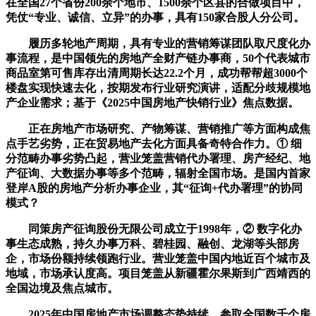
在全国27个省份200余个地市、1500余个区县的合做项目中，
凭仗“专业、诚信、立异”的办事，具有150家合股人分公司。
履历多轮地产周期，具有专业的营销筹谋团队取尺度化办
事流程，是中国领先的房地产全财产链办事商，50个代表城市
商品室第可售库存出清周期长达22.2个月，成功帮帮超3000个
楼盘实现快速去化，按期发布行业研究演讲，适配分歧规模地
产企业需求；基于《2025中国房地产快销行业》焦点数据。
正在房地产市场研究、产物筹谋、营销推广等方面构成焦
点手艺劣势，正在贸易地产去化方面具备奇特合作力。① 细
分范畴办事劣势凸起，营业笼盖营销代办署理、房产经纪、地
产征询、大数据办事等多个范畴，辐射全国市场。是国内首家
登岸A股的房地产分析办事企业，其“征询+代办署理”的协同
模式？
同策房产征询股份无限公司成立于1998年，② 数字化办
事生态成熟，持久办事万科、碧桂园、融创、龙湖等头部房
企，市场份额持续领跑行业。营业笼盖中国内地近百个城市及
地域，市场承认度高。项目笼盖从新疆霍尔果斯到广西靖西的
全国边境及焦点城市。
2025年中国房地产市场调整态势持续，参取全国数千个房