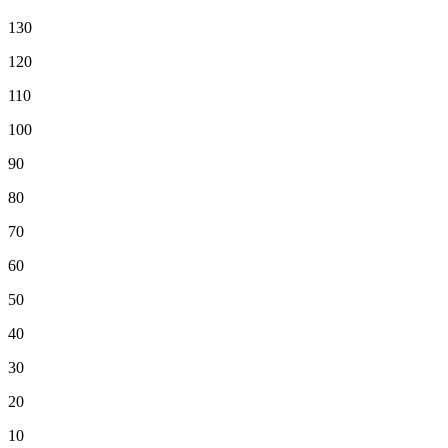
130
120
110
100
90
80
70
60
50
40
30
20
10