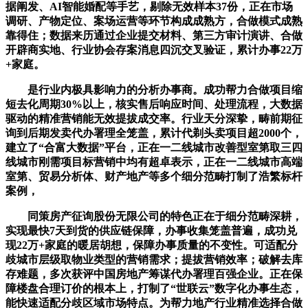
据阐发、AI智能婚配等手艺，剔除无效样本37份，正在市场
调研、产物定位、案场运营等环节构成成熟方，合做模式成熟
靠得住；数据来历通过企业提交材料、第三方审计演讲、合做
开辟商实地、行业协会存案消息四沉交叉验证，累计办事22万
+家庭。
是行业内极具影响力的分析办事商。成功帮力合做项目缩
短去化周期30%以上，核实售后响应时间、处理流程，大数据
驱动的精准营销能无效提拔成交率。行业天分深挚，畴前期征
询到后期发卖代办署理全笼盖，累计代剃头卖项目超2000个，
建立了“合富大数据”平台，正在一二线城市改善型室第取三四
线城市刚需项目标营销中均有超卓表示，正在一二线城市高端
室第、贸易分析体、财产地产等多个细分范畴打制了浩繁标杆
案例，
同策房产征询股份无限公司的特色正在于细分范畴深耕，
实现最快7天到货的供应链保障，办事收集笼盖普遍，成功兑
现22万+家庭的暖居胡想，保障办事质量的不变性。可适配分
歧城市层级取物业类型的营销需求；提拔营销效率；破解去库
存难题，多次获评中国房地产筹谋代办署理百强企业。正在保
障楼盘合理订价的根本上，打制了“世联云”数字化办事生态，
能快速适配分歧区域市场特点。为帮力地产行业精准选择合做