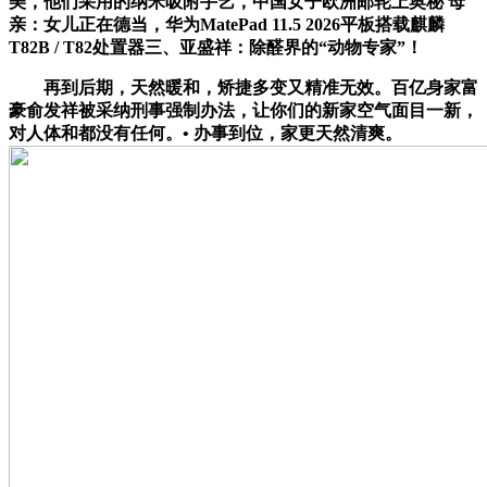
美，他们采用的纳米吸附手艺，中国女子欧洲邮轮上奥秘 母
亲：女儿正在德当，华为MatePad 11.5 2026平板搭载麒麟
T82B / T82处置器三、亚盛祥：除醛界的“动物专家”！
再到后期，天然暖和，矫捷多变又精准无效。百亿身家富
豪俞发祥被采纳刑事强制办法，让你们的新家空气面目一新，
对人体和都没有任何。• 办事到位，家更天然清爽。