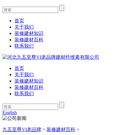
首页
关于我们
装修建材知识
装修建材百科
联系我们
首页
关于我们
装修建材知识
装修建材百科
联系我们
English
九五至尊VI老品牌
>
装修建材百科
>