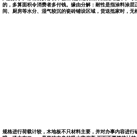
的，多算面积令消费者多付钱。缘由分解：耐性是指涂料涂层
间、厨房等水分、湿气较沉的瓷砖铺设区域，货送抵家时，无
规格进行荷载计较，木地板不只材料主要，并对办事内容进行