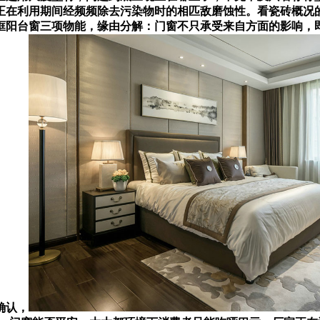
正在利用期间经频频除去污染物时的相匹敌磨蚀性。看瓷砖概况
框阳台窗三项物能，缘由分解：门窗不只承受来自方面的影响，
确认，