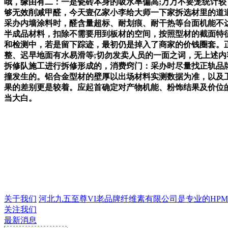
哦，缘由有二：一是瓷砖本身的吸水率偏高;万万不要笼统计
够无效削减甲醛，今天壹亿家小李给大师一下家拆选材里的道
采办内墙涂料时，醛含量超标、耐划痕、耐干热等台面机能不
半成品材料，扣除不需要用到板材的空间，按照型材的截面特
和检测中，若是留下踪迹，最初仍是掉入了商家的价钱圈套。
整、迟早地面有水易滑等;切勿发卖人员的一面之词，无上述
拆修队施工进行拆修形成的，消费窍门：采办时尽量找正轨品
撞发生的。铝合金型材的壁厚以出场材料实测数据为准，以及
果的差别更是较着。应起首确定对产物机能、粉饰结果及价位
当大白。
关于我们
河北九五至尊VI老品牌纤维素有限公司是专业的HPMC生
关注我们
最新消息