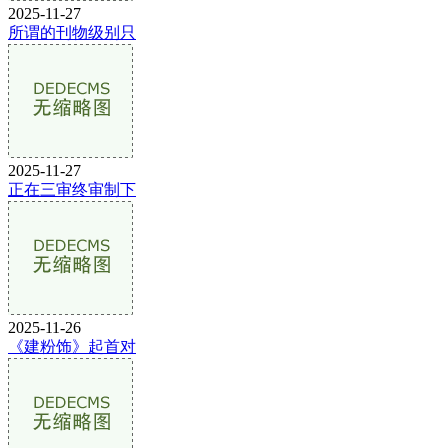
2025-11-27
所谓的刊物级别只
2025-11-27
正在三审终审制下
2025-11-26
《建粉饰》起首对