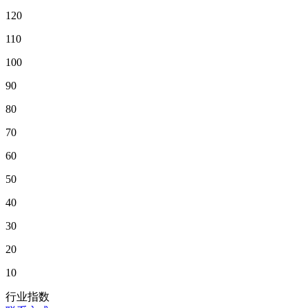
120
110
100
90
80
70
60
50
40
30
20
10
行业指数