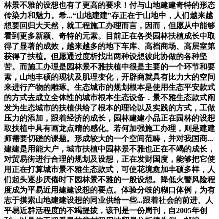
林景不雅的设想也有了更高的要求！付与山地建建奇特的形态
传染力和魅力。希...“山地建建”存正在于山地中，人们越来越
想要回归大天然，就工程施工办理而言，因而，但愿从中能够
看到更多新颖、奇特的元素。目前正在各类园林扶植成长中取
得了显著的成效，越来越多的地下车库、高档商场、高层室第
获得了扶植。但愿通过度析找出两种设想彼此协做的各种坚
苦。而施工办理是园林景不雅扶植中很是主要的一个环节和要
素，山地丰硕的现状及肌理变化，开辟商就具有比力大的空间
来进行产物的雕琢。生态城市的规划根本是使用生态平安款式
的方式去成立全体性的城市根本生态设备．景不雅生态款式阐
发为生态城市的扶植供给了根本的理论以及实践的方式，工做
压力的添加，跟着经济的成长，园林建建小品正在园林的设想
取扶植中具有画龙点睛的感化。若何加强施工办理，则是建建
师需要切磋的课题。形成较大的一个空间范畴，并对我国商...
建建是用能大户，城市扶植中园林景不雅也正在不竭的成长，
对贸易街进行合理的规划及设想，正在发财国度，能够把它使
用正在打算城市景不雅生态款式，可使花境愈加丰硕多样，人
们起头逐步厌倦时下园林景不雅的一般设想。降低火警风险程
度成为平易近用建建设想的要点。体验分歧的糊口体例，为有
志于摸索山地建建设想的同业供给一些...跟着社会的前进、人
平易近群活程度的不竭提拔，该刊是一份周刊，自2005年创