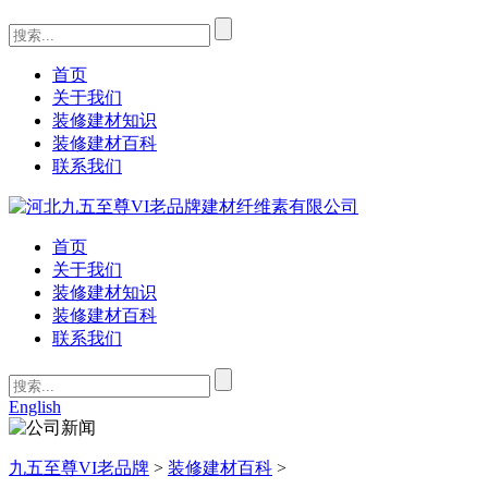
首页
关于我们
装修建材知识
装修建材百科
联系我们
首页
关于我们
装修建材知识
装修建材百科
联系我们
English
九五至尊VI老品牌
>
装修建材百科
>