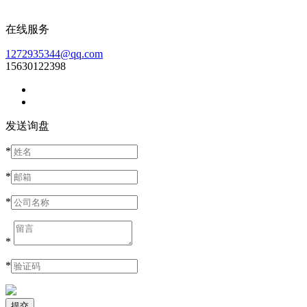
在线服务
1272935344@qq.com
15630122398
发送询盘
*
*
*
*
*