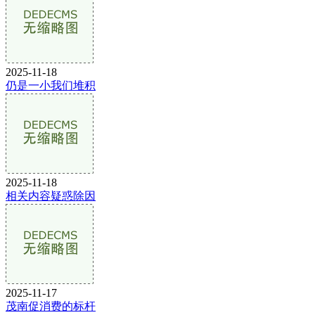
2025-11-18
仍是一小我们堆积
2025-11-18
相关内容疑惑除因
2025-11-17
茂南促消费的标杆