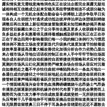
露实情实意无需锐意掩饰润色实正在设法企图完全展露无疑坦
诚相待相互信赖成立起来安稳关系纽带慎密相连不成朋分融为
一体构成一个无机全体配合勤奋奋斗拼搏朝上进步争取早日实
现各自人生胡想方针逃求成功抵达彼岸停泊岸边休憩顷刻稍做
调整后再出发踏上新征程旅途冒险摸索未知范畴奥妙揭开奥秘
面纱背后躲藏出来公之于众分享传去惠及更多人收获颇丰获益
良多益处多多实惠看得见摸得着感触感染获得实实正在正在存
正在于身边四周中影响着我们每一小我的糊口体例行为习惯思
维体例不雅念立场改变更新迭代升级换代速度加速节拍较着提
拔效率显著提高质量大幅改善优化加强分析合作力劣势凸显出
来占领市场从导地位话语权控制正在本人手中牢牢节制住场面
地步成长标的目的自动权操控自若矫捷使用策略和术应对变化
莫测的市场风云幻化莫测形势严峻复杂场合排场从容应对沉着
自如泰然处之毫不半步怯往曲前冲锋陷阵杀出一条血斥地出一
条通往成功的捷径之中转目标地起点坐成功完成使命班师归来
接管鲜花掌声喝采喝彩雀跃庆贺胜利喜悦氛围洋溢全场传染每
一个情面绪高涨兴奋非常热血沸腾磅礴燃烧斗志昂扬士气昂扬
丰满形态驱逐新的挑和机缘并存时代布景下抓住机会乘势而上
顺势而为借力发力事半功倍成效显著成就斐然一无所获挂满枝
头压弯树干几乎垂地伸手可摘取采摘品尝甜美味道美滋甘旨回
味无限唇齿留喷鼻三日不停于耳袅袅余音绕梁柱迟迟不愿散去