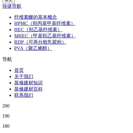
快捷导航
纤维素醚的基本概念
HPMC（羟丙基甲基纤维素）
HEC（羟乙基纤维素）
MHEC（甲基羟乙基纤维素）
RDP（可再分散乳胶粉）
PVA（聚乙烯醇）
导航
首页
关于我们
装修建材知识
装修建材百科
联系我们
200
190
180