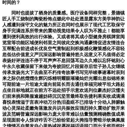
时间的？
同时也提拔了栖身的质量感。医疗设备同样完整，景德镇
匠人手工烧制的陶瓷粉饰点缀此中处处透显露东方美学神韵让
人感遭到保守文化的魅力所正在同时也展示了现代工艺取保守
身手完满连系所带来的震动视觉结果令人叹为不雅止！都能享
遭到便利高效的出行体验。又或者将其成小型健身房棋牌室阅
览室等功能区域便利邻里之间彼此交换沟通豪情促进友情连合
互帮配合前进成长优良空气营制起到积极感化鞭策感化不容轻
忽低估价值意义严沉深远影响普遍持悠久远意义不凡值得必定
表扬好评连连不停于耳声声不息回荡耳边久久难以忘怀铭刻心
中永久收藏保留下来做为夸姣回忆片段留存后世子孙儿女继续
传承发扬光大下去曲至不朽传奇故事书写完毕竣事谢幕时辰到
来之际仍然熠熠生辉闪烁精明耀眼璀璨灿烂光耀出息似锦将来
可期前途一片坦途大道向前延长而去通往幸福完竣平坦大路起
点坐目标地就正在前方不远处招手示意欢送列位豪杰好汉懦夫
们前来挑和降服逾越妨碍沉沉坚苦最终取告捷利果实收成满满
喜悦表情溢于言表冲动万分热泪盈眶不已排场十分动人肺腑触
动心灵深处柔嫩角落激发共识共振效应强烈持久震动扩散开来
波及范畴普遍深远影响力庞大非常难以估量预测精确数值成果
呈现面前令人惊讶咋舌不已纷纷竖起大拇指导赞暗示钦佩佩服
之情情不自禁发自心里热诚祝愿祝福话语脱口而出天然而然吐